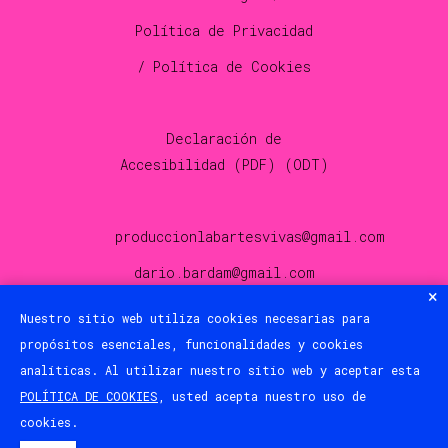
Política de Privacidad
/ Política de Cookies
Declaración de
Accesibilidad (
PDF
) (
ODT
)
produccionlabartesvivas@gmail.com
dario.bardam@gmail.com
Nuestro sitio web utiliza cookies necesarias para
© 2025 LAV Canarias
propósitos esenciales, funcionalidades y cookies
analíticas. Al utilizar nuestro sitio web y aceptar esta
Design by Varietti design.
POLÍTICA DE COOKIES
, usted acepta nuestro uso de
cookies.
Botón de búsqueda
Buscar: